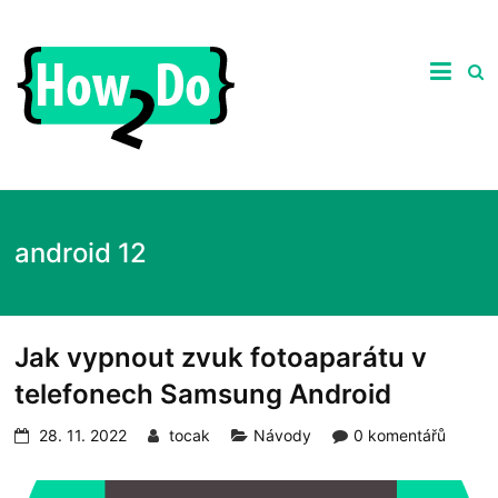
Skip
to
ghgfhgfhdhrhretHow2Do.c
content
Praktické
tipy
nejen
ze
světa
počítačů,
recenze
zajímavých
android 12
produktů
a
návody
jak
na
Jak vypnout zvuk fotoaparátu v
ně.
telefonech Samsung Android
28. 11. 2022
tocak
Návody
0 komentářů