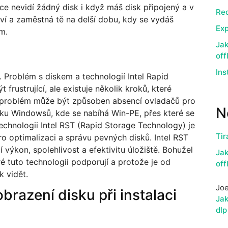
ce nevidí žádný disk i když máš disk připojený a v
Rec
ví a zaměstná tě na delší dobu, kdy se vydáš
Exp
ém.
Jak
off
Ins
l. Problém s diskem a technologií Intel Rapid
rustrující, ale existuje několik kroků, které
o problém může být způsoben absencí ovladačů pro
N
ku Windowsů, kde se nabíhá Win-PE, přes které se
 technologii Intel RST (Rapid Storage Technology) je
Tir
ro optimalizaci a správu pevných disků. Intel RST
í výkon, spolehlivost a efektivitu úložiště. Bohužel
Jak
é tuto technologii podporují a protože je od
off
k vidět.
Jo
brazení disku při instalaci
Jak
dlp