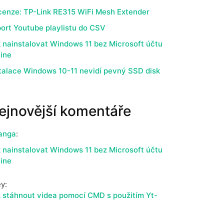
enze: TP-Link RE315 WiFi Mesh Extender
ort Youtube playlistu do CSV
 nainstalovat Windows 11 bez Microsoft účtu
line
talace Windows 10-11 nevidí pevný SSD disk
ejnovější komentáře
anga
:
 nainstalovat Windows 11 bez Microsoft účtu
line
ey
:
 stáhnout videa pomocí CMD s použitím Yt-