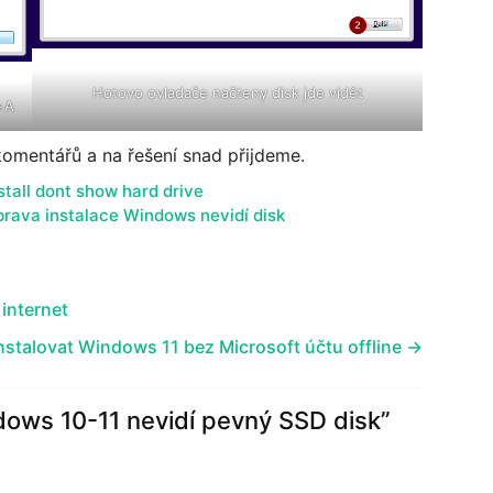
Hotovo ovladače načteny disk jde vidět
l+A
komentářů a na řešení snad přijdeme.
tall dont show hard drive
rava instalace Windows nevidí disk
internet
nstalovat Windows 11 bez Microsoft účtu offline
→
dows 10-11 nevidí pevný SSD disk
”