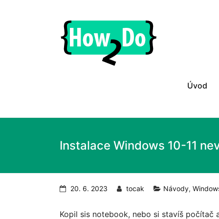
Skip
to
ghgfhgfhdhrhretHo
content
Praktické
tipy
nejen
ze
světa
Úvod
počítačů,
recenze
zajímavých
produktů
a
návody
Instalace Windows 10-11 nev
jak
na
ně.
20. 6. 2023
tocak
Návody
,
Window
Kopil sis notebook, nebo si stavíš počítač 