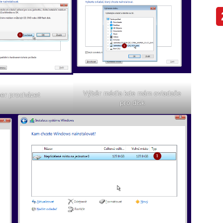
Výběr média kde mám ovladače
er procházet
pro disk