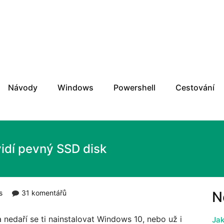
w2Do.cz
Návody
Windows
Powershell
Cestování
idí pevný SSD disk
s
31 komentářů
N
a nedaří se ti nainstalovat Windows 10, nebo už i
Jak