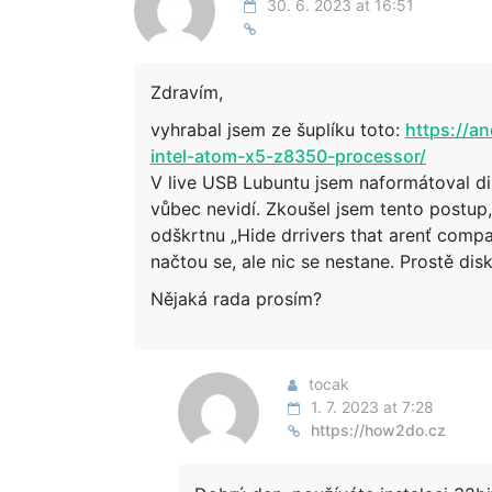
30. 6. 2023 at 16:51
Zdravím,
vyhrabal jsem ze šuplíku toto:
https://a
intel-atom-x5-z8350-processor/
V live USB Lubuntu jsem naformátoval dis
vůbec nevidí. Zkoušel jsem tento postup
odškrtnu „Hide drrivers that arenť compa
načtou se, ale nic se nestane. Prostě disk
Nějaká rada prosím?
tocak
1. 7. 2023 at 7:28
https://how2do.cz