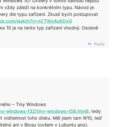
it Windows 10? Drivery v tomto návodu nejsou
m vždy záleží na konkrétním typu. Návod je
very dle typu zařízení. Zkusil bych postupovat
tube.com/watch?v=nCTWz4uKDxQ
ws 10 je na tento typ zařízení vhodný. Osobně
Reply
jiného – Tiny Windows
/tiny-windows-f32/tiny-windows-t58.html
), tedy
 viditelnost toho disku. Měl jsem tam W10, teď
itelný ani v Biosu (ovšem v Lubuntu ano).