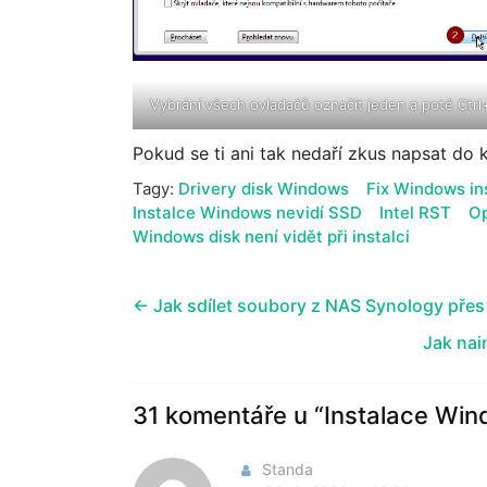
Vybrání všech ovladačů označit jeden a poté Ctr
Pokud se ti ani tak nedaří zkus napsat do 
Tagy:
Drivery disk Windows
Fix Windows ins
Instalce Windows nevidí SSD
Intel RST
Op
Windows disk není vidět při instalci
←
Jak sdílet soubory z NAS Synology přes 
Jak nai
31 komentáře u “
Instalace Win
Standa