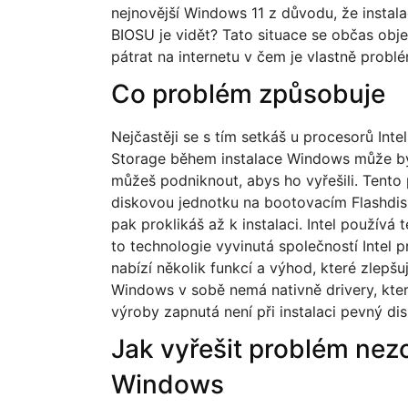
nejnovější Windows 11 z důvodu, že instala
BIOSU je vidět? Tato situace se občas obje
pátrat na internetu v čem je vlastně probl
Co problém způsobuje
Nejčastěji se s tím setkáš u procesorů Inte
Storage během instalace Windows může být f
můžeš podniknout, abys ho vyřešili. Tent
diskovou jednotku na bootovacím Flashdis
pak proklikáš až k instalaci. Intel používá
to technologie vyvinutá společností Intel p
nabízí několik funkcí a výhod, které zlepšuj
Windows v sobě nemá nativně drivery, kter
výroby zapnutá není při instalaci pevný dis
Jak vyřešit problém nezo
Windows