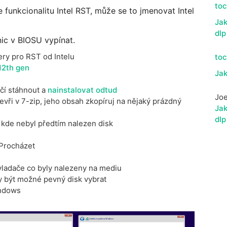
to
 funkcionalitu Intel RST, může se to jmenovat Intel
Jak
dlp
nic v BIOSU vypínat.
ery pro RST od Intelu
to
 12th gen
Jak
ačí stáhnout a
nainstalovat odtud
Jo
tevři v 7-zip, jeho obsah zkopíruj na nějaký prázdný
Jak
dlp
 kde nebyl předtím nalezen disk
 Procházet
vladače co byly nalezeny na mediu
by být možné pevný disk vybrat
indows