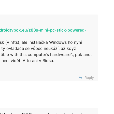
ndroidtvbox.eu/z83s-mini-pc-stick-powered-
k (v nfts), ale instalačka Windows ho nyní
, ty ovladače se vůbec neukáží, až když
tible with this computer’s hardweare“., pak ano,
 není vidět. A to ani v Biosu.
Reply