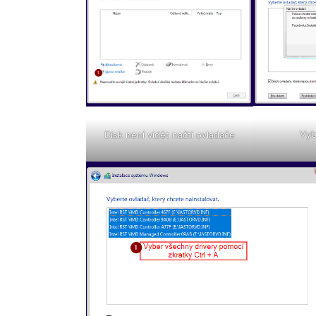
Vyb
Disk není vidět načti ovladače