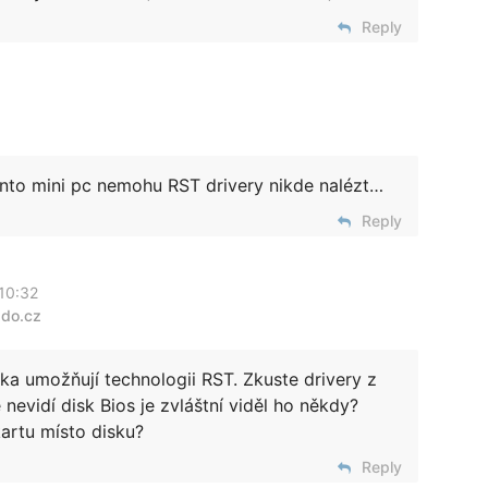
Reply
ento mini pc nemohu RST drivery nikde nalézt…
Reply
 10:32
2do.cz
a umožňují technologii RST. Zkuste drivery z
 nevidí disk Bios je zvláštní viděl ho někdy?
artu místo disku?
Reply