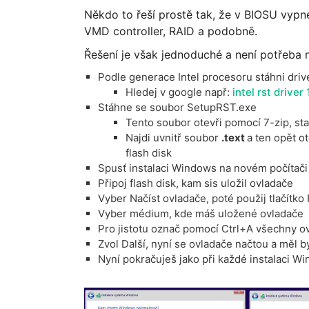
Někdo to řeší prostě tak, že v BIOSU vypne
VMD controller, RAID a podobně.
Řešení je však jednoduché a není potřeba 
Podle generace Intel procesoru stáhni driv
Hledej v google např:
intel rst driver
Stáhne se soubor SetupRST.exe
Tento soubor otevři pomocí 7-zip, st
Najdi uvnitř soubor
.text
a ten opět o
flash disk
Spusť instalaci Windows na novém počítači
Připoj flash disk, kam sis uložil ovladače
Vyber Načíst ovladače, poté použij tlačítko
Vyber médium, kde máš uložené ovladače
Pro jistotu označ pomocí Ctrl+A všechny o
Zvol Další, nyní se ovladače načtou a měl 
Nyní pokračuješ jako při každé instalaci W