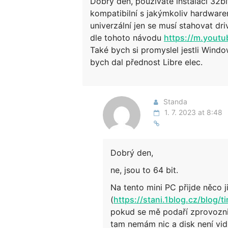
Dobrý den, používáte instalaci 32b
kompatibilní s jakýmkoliv hardware
univerzální jen se musí stahovat dri
dle tohoto návodu
https://m.you
Také bych si promyslel jestli Windo
bych dal přednost Libre elec.
Standa
1. 7. 2023 at 8:48
Dobrý den,
ne, jsou to 64 bit.
Na tento mini PC přijde něco 
(
https://stani.1blog.cz/blog
pokud se mě podaří zprovoznit
tam nemám nic a disk není vid