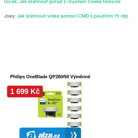
tocak
:
Jak stáhnout pořad z iVysílání České televize
Joey
:
Jak stáhnout videa pomocí CMD s použitím Yt-dlp