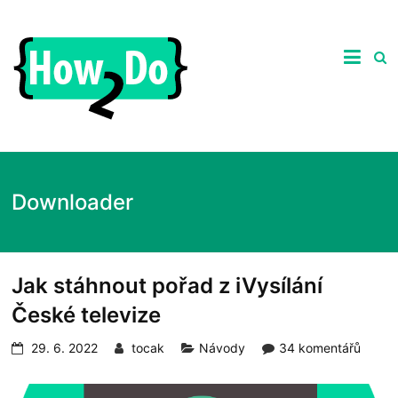
Skip
to
ghgfhgfhdhrhretHow2Do.c
content
Praktické
tipy
nejen
ze
světa
počítačů,
recenze
zajímavých
Downloader
produktů
a
návody
jak
na
Jak stáhnout pořad z iVysílání
ně.
České televize
29. 6. 2022
tocak
Návody
34 komentářů