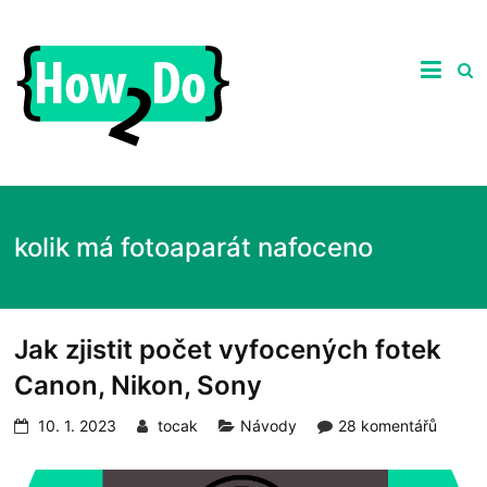
Skip
to
ghgfhgfhdhrhretHow2Do.c
content
Praktické
tipy
nejen
ze
světa
počítačů,
recenze
zajímavých
kolik má fotoaparát nafoceno
produktů
a
návody
jak
na
Jak zjistit počet vyfocených fotek
ně.
Canon, Nikon, Sony
10. 1. 2023
tocak
Návody
28 komentářů