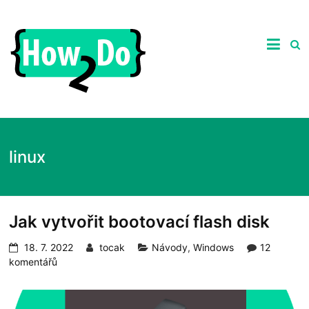
Skip
to
ghgfhgfhdhrhretHow2Do.c
content
Praktické
tipy
nejen
ze
světa
počítačů,
recenze
zajímavých
linux
produktů
a
návody
jak
na
Jak vytvořit bootovací flash disk
ně.
18. 7. 2022
tocak
Návody
,
Windows
12
komentářů