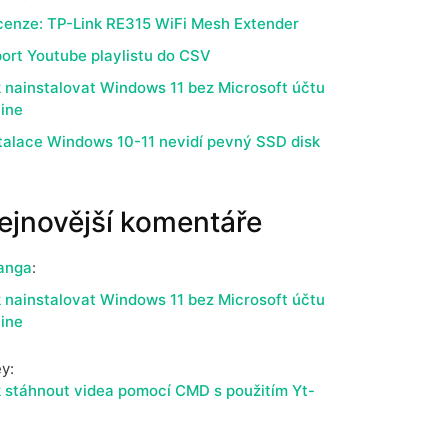
enze: TP-Link RE315 WiFi Mesh Extender
ort Youtube playlistu do CSV
 nainstalovat Windows 11 bez Microsoft účtu
line
talace Windows 10-11 nevidí pevný SSD disk
ejnovější komentáře
anga
:
 nainstalovat Windows 11 bez Microsoft účtu
line
ey
:
 stáhnout videa pomocí CMD s použitím Yt-