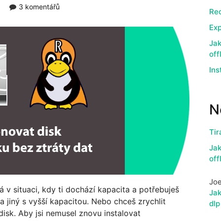
3 komentářů
Rec
Exp
Jak
off
Ins
N
Tir
Jak
off
Jo
 v situaci, kdy ti dochází kapacita a potřebuješ
Jak
 jiný s vyšší kapacitou. Nebo chceš zrychlit
dlp
isk. Aby jsi nemusel znovu instalovat