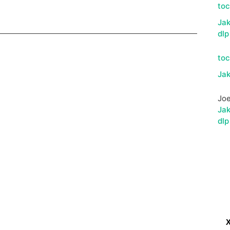
to
Jak
dlp
to
Jak
Jo
Jak
dlp