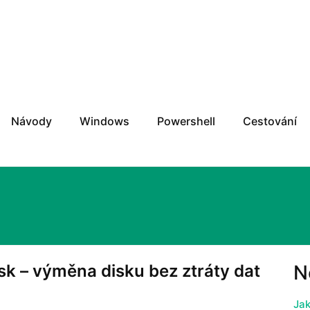
w2Do.cz
Návody
Windows
Powershell
Cestování
isk – výměna disku bez ztráty dat
N
Jak