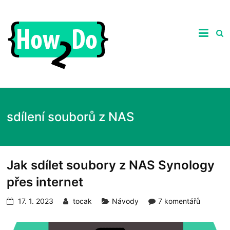
Skip
to
ghgfhgfhdhrhretHow2Do.c
content
Praktické
tipy
nejen
ze
světa
počítačů,
recenze
zajímavých
sdílení souborů z NAS
produktů
a
návody
jak
na
Jak sdílet soubory z NAS Synology
ně.
přes internet
17. 1. 2023
tocak
Návody
7 komentářů