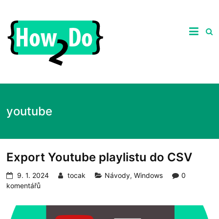
Skip
to
ghgfhgfhdhrhretHow2Do.c
content
Praktické
tipy
nejen
ze
světa
počítačů,
recenze
zajímavých
youtube
produktů
a
návody
jak
na
Export Youtube playlistu do CSV
ně.
9. 1. 2024
tocak
Návody
,
Windows
0
komentářů