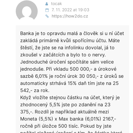
tocak
7. 11. 2022 at 19:03
https://how2do.cz
Banka je to opravdu malá a člověk si u ní účet
zakládá primárně kvůli spořícímu účtu. Máte
štěstí, že jste se na infolinku dovolal, já to
zkoušel v začátcích a bylo to o nervy.
Jednoduché úročení spočítáte sám velice
jednoduše. Při vkladu 500 000,- a úrokové
sazbě 6,01% je roční úrok 30 050,- z úroků se
automaticky strhává 15% daň tím jste na 25
542,- za rok.
Když vložíte stejnou částku na účet, který je
zhodnocený 5,5% jste po zdanění na 23
375,-. Rozdíl je například aktuálně mezi
Moneta (5,5%) x Max banka (6,01%) 2167,-
ročně při úložce 500 tisíc. Pokud by jste