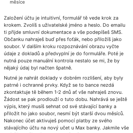
měsíce
Založení účtu je intuitivní, formulář tě vede krok za
krokem. Zvolíš s uživatelské jméno a heslo. Do emailu
ti přijde smluvní dokumentace a vše podepíšeš SMS.
Občanku nahraješ buď přes foťák, nebo přiložíš jako
soubor. V dalším kroku rozpoznávání obrazu vyčte
údaje z dokladů a předvyplní je do formuláře. Poté je
nutná pouze manuální kontrola nestalo se mi, že by
nějaký údaj byl načten špatně.
Nutné je nahrát doklady v dobrém rozlišení, aby byly
patrné i ochranné prvky. Když se to bance nezdá
zkontaktuje tě během 1-2 dnů ať vše nahraješ znovu.
Žádost se pak prodlouží o tuto dobu. Nahrává se ještě
výpis, který musíš sehnat od své stávající banky a
přiložit ho jako soubor, nesmí být starší dvou měsíců.
Nakonec účet aktivuješ pomocí platby ze svého
stávajícího účtu na nový učet u Max banky. Jakmile vše