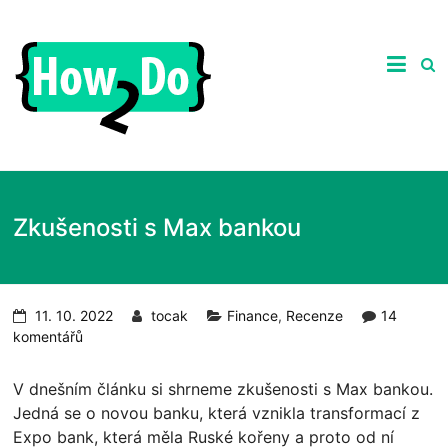
Skip
to
ghgfhgfhdhrhretHow2Do.c
content
Praktické
tipy
nejen
ze
světa
počítačů,
recenze
zajímavých
Zkušenosti s Max bankou
produktů
a
návody
jak
na
11. 10. 2022
tocak
Finance
,
Recenze
14
ně.
komentářů
V dnešním článku si shrneme zkušenosti s Max bankou.
Jedná se o novou banku, která vznikla transformací z
Expo bank, která měla Ruské kořeny a proto od ní