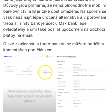
Důvody jsou primárně, že nemá plnohodnotné mobilní
bankovnictví a IB je také dost omezené. Na spoření se
však nedá najít lépe úročená alternativa a v porovnání
třeba s Trinity bank je účet u Max bank lépe
ovladatelný a umí také posílat upozornění na odchozí
platby na email.
O své zkušenosti s touto bankou se můžete podělit v
komentářích pod článkem.
Podrobnosti spořícího účtu
Max bank včetně úročených
pásem