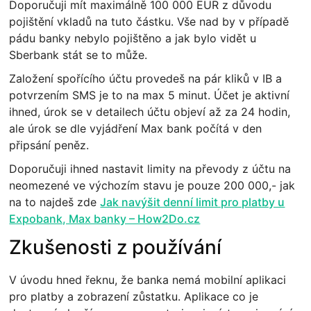
Doporučuji mít maximálně 100 000 EUR z důvodu
pojištění vkladů na tuto částku. Vše nad by v případě
pádu banky nebylo pojištěno a jak bylo vidět u
Sberbank stát se to může.
Založení spořícího účtu provedeš na pár kliků v IB a
potvrzením SMS je to na max 5 minut. Účet je aktivní
ihned, úrok se v detailech účtu objeví až za 24 hodin,
ale úrok se dle vyjádření Max bank počítá v den
připsání peněz.
Doporučuji ihned nastavit limity na převody z účtu na
neomezené ve výchozím stavu je pouze 200 000,- jak
na to najdeš zde
Jak navýšit denní limit pro platby u
Expobank, Max banky – How2Do.cz
Zkušenosti z používání
V úvodu hned řeknu, že banka nemá mobilní aplikaci
pro platby a zobrazení zůstatku. Aplikace co je