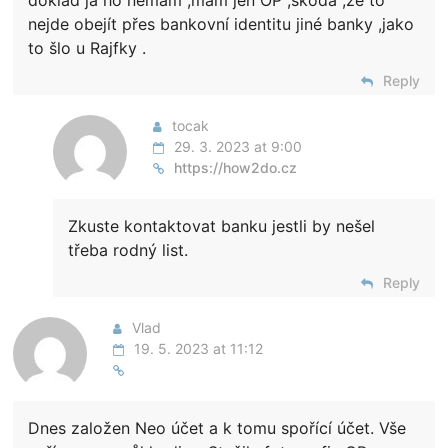
doklad já ho nemám ,mám jen OP ,škoda ,že to
nejde obejít přes bankovní identitu jiné banky ,jako
to šlo u Rajfky .
Reply
tocak
29. 3. 2023 at 9:00
https://how2do.cz
Zkuste kontaktovat banku jestli by nešel
třeba rodný list.
Reply
Vlad
19. 5. 2023 at 11:12
Dnes založen Neo účet a k tomu spořící účet. Vše