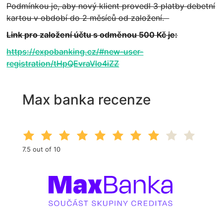
Podmínkou je, aby nový klient provedl 3 platby debetní
kartou v období do 2 měsíců od založení.
Link pro založení účtu s odměnou 500 Kč je:
https://expobanking.cz/#new-user-
registration/tHpQEvraVlo4iZZ
Max banka recenze
7.5 out of 10