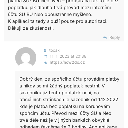
platba SU- BU Neo. Neo – protistrana tak to je bez
poplatku. jak dlouho trvá převod mezi interními
účtu SU BU Neo oboustranně myšleno.
K aplikaci ta tedy slouží pouze pro autorizaci.
Děkuji za zkušenosti.
Reply
tocak
11. 1. 2023 at 20:38
https://how2do.cz
Dobrý den, ze spořícího účtu provádím platby
a nikdy se mi žádný poplatek nestrhl. V
sazebníku již tento poplatek není, na
oficiálních stránkách je sazebník od 1.12.2022
kde je platba bez poplatku na korunovém
spořícím účtu. Převod mezi účty SU a Neo
trvá déle než je v jiných bankách obvyklé
odhadem řekněme že 2 hodiny. Ano aplikace