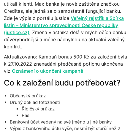
utíkali klienti. Max banka je nově zaštítěna značkou
Creditas, ale jedná se o samostatně fungující banku.
Zde je výpis z portálu justice
Veřejný rejstřík a Sbírka
listin – Ministerstvo spravedlnosti České republiky
(justice.cz)
. Změna vlastníka dělá v mých očích banku
důvěryhodnější a méně náchylnou na aktuální válečný
konflikt.
Aktualizováno: Kampaň bonus 500 Kč za založení byla
k 27.10.2022 znenadání předčasně potichu ukončena
viz
Oznámení o ukončení kampaně
Co k založení budu potřebovat?
Občanský průkaz
Druhý doklad totožnosti
Řidičský průkaz
Pas
Bankovní účet vedený na své jméno u jiné banky
Výpis z bankovního účtu výše, nesmí být starší než 2