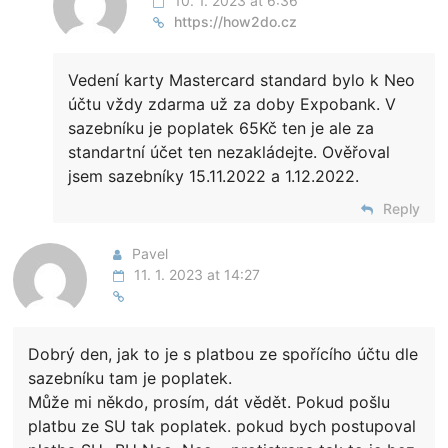
10. 1. 2023 at 6:36
https://how2do.cz
Vedení karty Mastercard standard bylo k Neo
účtu vždy zdarma už za doby Expobank. V
sazebníku je poplatek 65Kč ten je ale za
standartní účet ten nezakládejte. Ověřoval
jsem sazebníky 15.11.2022 a 1.12.2022.
Reply
Pavel
11. 1. 2023 at 14:27
Dobrý den, jak to je s platbou ze spořícího účtu dle
sazebníku tam je poplatek.
Může mi někdo, prosím, dát vědět. Pokud pošlu
platbu ze SU tak poplatek. pokud bych postupoval