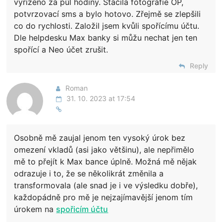
vyřízeno za půl hodiny. Stačila fotografie OP,
potvrzovací sms a bylo hotovo. Zřejmě se zlepšili
co do rychlosti. Založil jsem kvůli spořícímu účtu.
Dle helpdesku Max banky si můžu nechat jen ten
spořící a Neo účet zrušit.
Reply
Roman
31. 10. 2023 at 17:54
Osobně mě zaujal jenom ten vysoký úrok bez
omezení vkladů (asi jako většinu), ale nepřimělo
mě to přejít k Max bance úplně. Možná mě nějak
odrazuje i to, že se několikrát změnila a
transformovala (ale snad je i ve výsledku dobře),
každopádně pro mě je nejzajímavější jenom tím
úrokem na
spořicím účtu