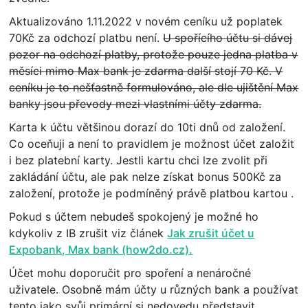
Aktualizováno 1.11.2022 v novém ceníku už poplatek
70Kč za odchozí platbu není.
U spořícího účtu si dávej
pozor na odchozí platby, protože pouze jedna platba v
měsíci mimo Max bank je zdarma další stojí 70 Kč. V
ceníku je to nešťastně formulováno, ale dle ujištění Max
banky jsou převody mezi vlastními účty zdarma.
Karta k účtu většinou dorazí do 10ti dnů od založení.
Co oceňuji a není to pravidlem je možnost účet založit
i bez platební karty. Jestli kartu chci lze zvolit při
zakládání účtu, ale pak nelze získat bonus 500Kč za
založení, protože je podmíněný právě platbou kartou .
Pokud s účtem nebudeš spokojený je možné ho
kdykoliv z IB zrušit viz článek
Jak zrušit účet u
Expobank, Max bank (how2do.cz).
Účet mohu doporučit pro spoření a nenáročné
uživatele. Osobně mám účty u různých bank a používat
tento jako svůj primární si nedovedu představit.