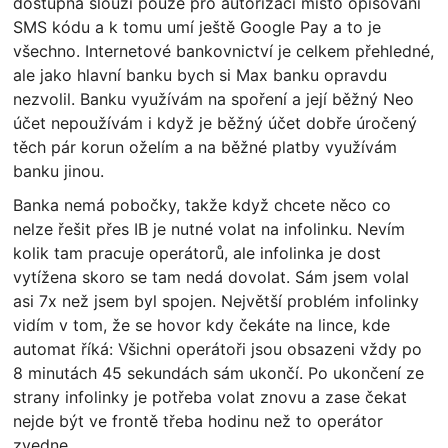
dostupná slouží pouze pro autorizaci místo opisování
SMS kódu a k tomu umí ještě Google Pay a to je
všechno. Internetové bankovnictví je celkem přehledné,
ale jako hlavní banku bych si Max banku opravdu
nezvolil. Banku využívám na spoření a její běžný Neo
účet nepoužívám i když je běžný účet dobře úročený
těch pár korun oželím a na běžné platby využívám
banku jinou.
Banka nemá pobočky, takže když chcete něco co
nelze řešit přes IB je nutné volat na infolinku. Nevím
kolik tam pracuje operátorů, ale infolinka je dost
vytížena skoro se tam nedá dovolat. Sám jsem volal
asi 7x než jsem byl spojen. Největší problém infolinky
vidím v tom, že se hovor kdy čekáte na lince, kde
automat říká: Všichni operátoři jsou obsazeni vždy po
8 minutách 45 sekundách sám ukončí. Po ukončení ze
strany infolinky je potřeba volat znovu a zase čekat
nejde být ve frontě třeba hodinu než to operátor
zvedne.