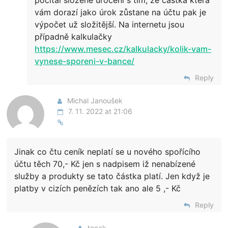
počítal složené úročení s tím, že částka která
vám dorazí jako úrok zůstane na účtu pak je
výpočet už složitější. Na internetu jsou
případně kalkulačky
https://www.mesec.cz/kalkulacky/kolik-vam-
vynese-sporeni-v-bance/
Reply
Michal Janoušek
7. 11. 2022 at 21:06
Jinak co čtu ceník neplatí se u nového spořícího
účtu těch 70,- Kč jen s nadpisem iž nenabízené
služby a produkty se tato částka platí. Jen když je
platby v cizích penězích tak ano ale 5 ,- Kč
Reply
tocak