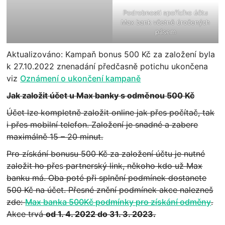
Podrobnosti spořícího účtu
Max bank včetně úročených
pásem
Aktualizováno: Kampaň bonus 500 Kč za založení byla
k 27.10.2022 znenadání předčasně potichu ukončena
viz
Oznámení o ukončení kampaně
Jak založit účet u Max banky s odměnou 500 Kč
Účet lze kompletně založit online jak přes počítač, tak
i přes mobilní telefon. Založení je snadné a zabere
maximálně 15 – 20 minut.
Pro získání bonusu 500 Kč za založení účtu je nutné
založit ho pře
s
partnerský link, někoho kdo už Max
banku má. Oba poté při splnění podmínek dostanete
500 Kč na účet. Přesné znění podmínek akce nalezneš
zde:
Max banka 500Kč podmínky pro získání odměny
.
Akce trvá
od 1. 4. 2022 do 31. 3. 2023.