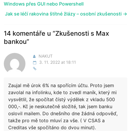
Windows přes GUI nebo Powershell
Jak se léčí rakovina štítné žlázy – osobní zkušenosti
→
14 komentáře u “
Zkušenosti s Max
bankou
”
NAKUT
3. 11. 2022 at 18:11
Zaujal mě úrok 6% na spořícím účtu. Proto jsem
zavolal na infolinku, kde to zvedl maník, který mi
vysvětlil, že spočítat čístý výdělek z vkladu 500
000,-. Kč je neskutečně složité, tak jsem banku
oslovil mailem. Do dnešního dne žádná odpověď,
takže pro mě toto mluví za vše. ( V CSAS a
Creditas vše spočítáno do dvou minut).